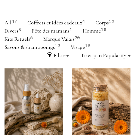
All
Coffrets et idées cadeaux
Corps
47
4
12
Divers
Fête des mamans
Homme
8
1
16
Kits Rituels
Marque Valais
5
20
Savons & shampooings
Visage
13
16
Filtre
Trier par:
Popularity