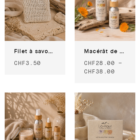
Filet à savon en Sisal
Macérât de calendula
CHF
3.50
CHF
28.00
–
CHF
38.00