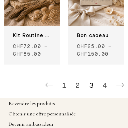
Kit Routine visage – complet
Bon cadeau
CHF
72.00
–
CHF
25.00
–
CHF
85.00
CHF
150.00
1
2
3
4
Revendre les produits
Obtenir une offre personnalisée
Devenir ambassadeur