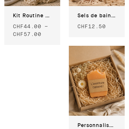
Kit Routine visage – simple
Sels de bain au calendula
CHF
44.00
–
CHF
12.50
CHF
57.00
Personnalisez votre savon !