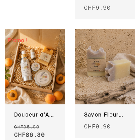
CHF
9.90
Promo !
Douceur d’Abricot
Savon Fleurs des champs
CHF
9.90
CHF
95.90
CHF
86.30