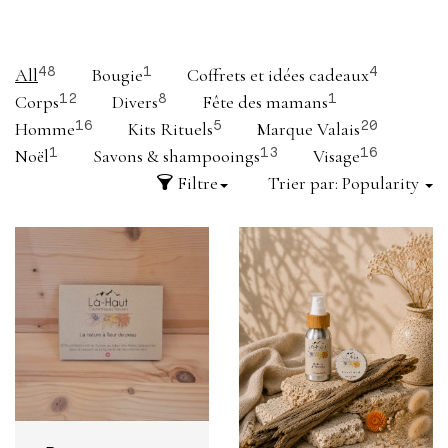
All
Bougie
Coffrets et idées cadeaux
48
1
4
Corps
Divers
Fête des mamans
12
8
1
Homme
Kits Rituels
Marque Valais
16
5
20
Noël
Savons & shampooings
Visage
1
13
16
Filtre
Trier par:
Popularity