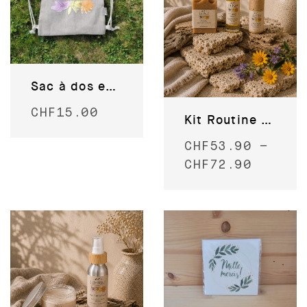
Sac à dos en coton recyclé
CHF
15.00
Kit Routine sportive
CHF
53.90
–
CHF
72.90