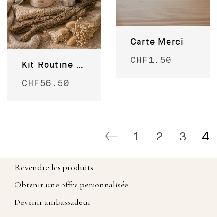
Carte Merci
CHF
1.50
Kit Routine soin du corps
CHF
56.50
1
2
3
4
Revendre les produits
Obtenir une offre personnalisée
Devenir ambassadeur