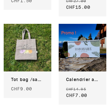
CHF
1.50
CHF
27.00
CHF
15.00
Promo !
Tot bag /sac shopping en coton recyclé
Calendrier anniversaires
CHF
9.00
CHF
14.95
CHF
7.00