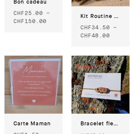
Bon cadeau
CHF
25.00
–
Kit Routine visage – pour le soir
CHF
150.00
CHF
34.50
–
CHF
48.00
Promo !
Carte Maman
Bracelet fleurs en bois