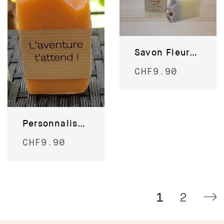
Savon Fleurs des champs
CHF
9.90
Personnalisez votre savon !
CHF
9.90
1
2