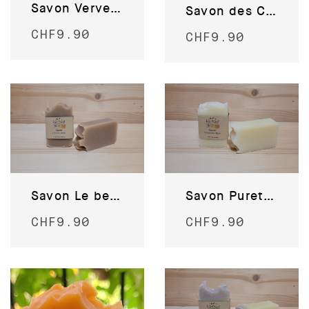
Savon Verveine
Savon des Cimes
CHF
9.90
CHF
9.90
Savon Le beau gosse
Savon Pureté des Alpes
CHF
9.90
CHF
9.90