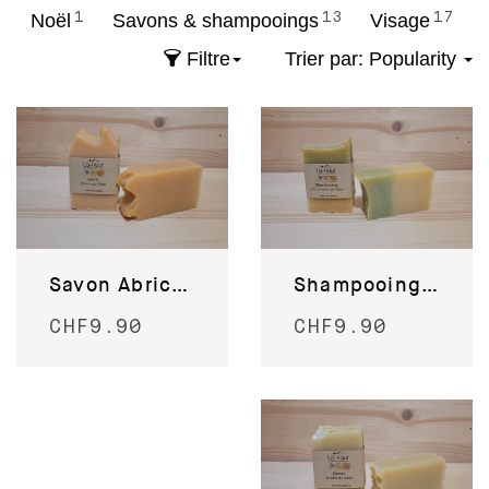
Noël
1
Savons & shampooings
13
Visage
17
Filtre
Trier par:
Popularity
Shampooing ortie et bière du Valais
Savon Abricot du Valais
CHF
9.90
CHF
9.90