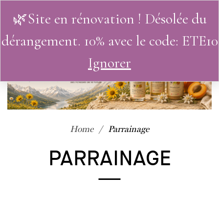
🌿Site en rénovation ! Désolée du
0
dérangement. 10% avec le code: ETE10
Ignorer
Home
Parrainage
PARRAINAGE