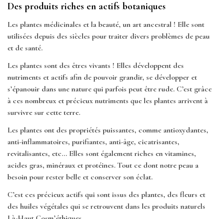
Des produits riches en actifs botaniques
Les plantes médicinales et la beauté, un art ancestral ! Elle sont
utilisées depuis des siècles pour traiter divers problèmes de peau
et de santé.
Les plantes sont des êtres vivants ! Elles développent des
nutriments et actifs afin de pouvoir grandir, se développer et
s’épanouir dans une nature qui parfois peut être rude. C’est grâce
à ces nombreux et précieux nutriments que les plantes arrivent à
survivre sur cette terre.
Les plantes ont des propriétés puissantes, comme antioxydantes,
anti-inflammatoires, purifiantes, anti-âge, cicatrisantes,
revitalisantes, etc… Elles sont également riches en vitamines,
acides gras, minéraux et protéines. Tout ce dont notre peau a
besoin pour rester belle et conserver son éclat.
C’est ces précieux actifs qui sont issus des plantes, des fleurs et
des huiles végétales qui se retrouvent dans les produits naturels
Là-Haut Cosm’éthiques.