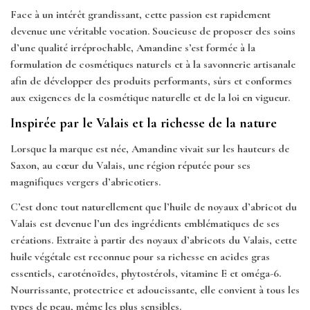
Face à un intérêt grandissant, cette passion est rapidement
devenue une véritable vocation. Soucieuse de proposer des soins
d’une qualité irréprochable, Amandine s’est formée à la
formulation de cosmétiques naturels et à la savonnerie artisanale
afin de développer des produits performants, sûrs et conformes
aux exigences de la cosmétique naturelle et de la loi en vigueur.
Inspirée par le Valais et la richesse de la nature
Lorsque la marque est née, Amandine vivait sur les hauteurs de
Saxon, au cœur du Valais, une région réputée pour ses
magnifiques vergers d’abricotiers.
C’est donc tout naturellement que l’huile de noyaux d’abricot du
Valais est devenue l’un des ingrédients emblématiques de ses
créations. Extraite à partir des noyaux d’abricots du Valais, cette
huile végétale est reconnue pour sa richesse en acides gras
essentiels, caroténoïdes, phytostérols, vitamine E et oméga-6.
Nourrissante, protectrice et adoucissante, elle convient à tous les
types de peau, même les plus sensibles.