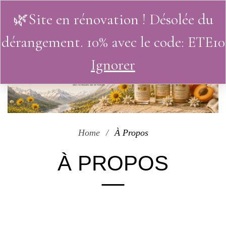
🌿Site en rénovation ! Désolée du
0
dérangement. 10% avec le code: ETE10
Ignorer
Home
À Propos
À PROPOS