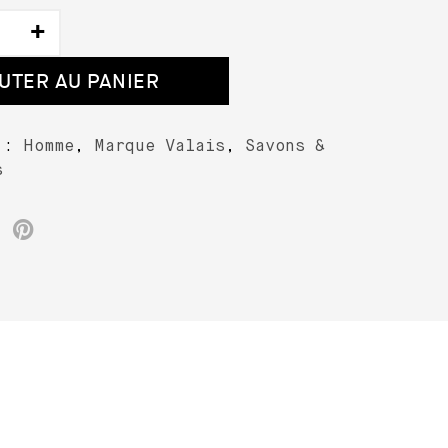
é
UTER AU PANIER
e
s :
Homme
,
Marque Valais
,
Savons &
s