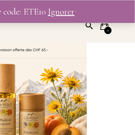
le code: ETE10
Ignorer
 COMPTE
0