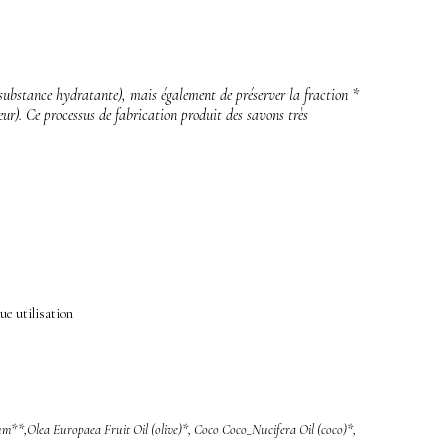
(substance hydratante), mais également de préserver la fraction *
eur). Ce processus de fabrication produit des savons très
ue utilisation
um**,Olea Europaea Fruit Oil (olive)*, Coco Coco_Nucifera Oil (coco)*,