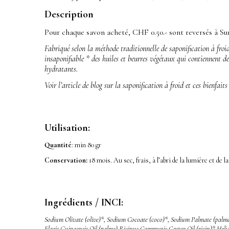
Description
Pour chaque savon acheté, CHF 0.50.- sont reversés à
Su
Fabriqué selon la méthode traditionnelle de saponification à froi
insaponifiable * des huiles et beurres végétaux qui contiennent de
hydratants.
Voir l’article de blog sur la saponification à froid et ces bienfait
Utilisation:
Quantité
: min 80 gr
Conservation:
18 mois. Au sec, frais, à l’abri de la lumière et de 
Ingrédients / INCI:
Sodium Olivate (olive)*, Sodium Cocoate (coco)*, Sodium Palmate (palme
Elaeis Guineensis Oil (palme),Ricinus Communis Castor Oil (ricin)*,Heli