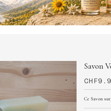
Savon V
CHF
9.
Ce Savon surg