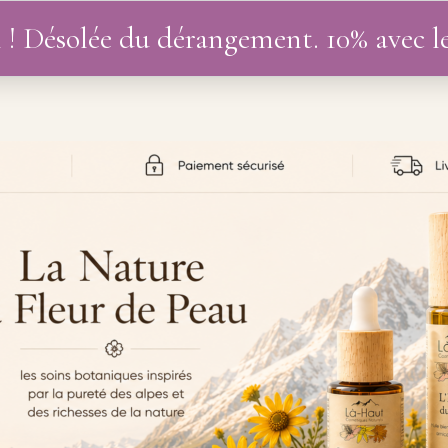
 ! Désolée du dérangement. 10% avec 
UTIQUE
DIVERS
BLOG
MON