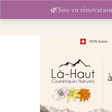
🌿Site en rénovation
ACCUEIL
L’HISTOIRE
BO