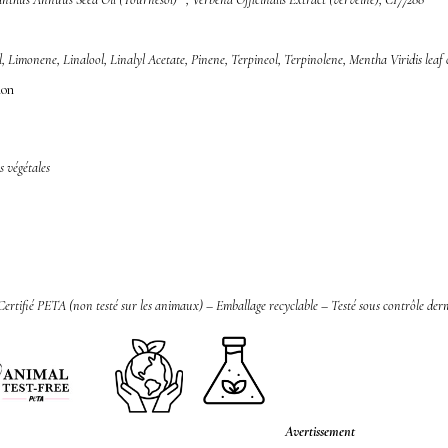
, Limonene, Linalool, Linalyl Acetate, Pinene, Terpineol, Terpinolene, Mentha Viridis leaf 
ion
s végétales
Certifié PETA (non testé sur les animaux) –
Emballage recyclable – T
esté sous contrôle der
Avertissement