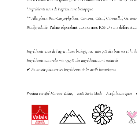
*Ingrédi
ents issus de l’agriculture biologique
** Allergènes:
Beta-Caryophyllene, Carvone, Citral, Citronellol, Geraniol
Biodégradable.
Palme répondant aux normes RSPO sans déforestat
Ingrédients issus de l’agriculture biologiques:
min 70% des beurres et huile
Ingrédients naturels: min 99,5% des ingrédients sont naturels
✔
En savoir plus sur les ingrédients & les actifs botaniques
Produit certifié Marque Valais
, –
100% Swiss Made – Actifs botaniques –