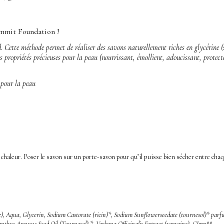
mmit Foundation
!
d. Cette méthode permet de réaliser des savons naturellement riches en glycérine 
s propriétés précieuses pour la peau (nourrissant, émollient, adoucissant, protect
s pour la peau
la chaleur. Poser le savon sur un porte-savon pour qu’il puisse bien sécher entre chaq
), Aqua, Glycerin, Sodium Castorate (ricin)*, Sodium Sunflowerseedate (tournesol)* parf
anthus Annuus Seed Oil (Tournesol) *, Verbena Officinalis Extract (verveine), CI77288