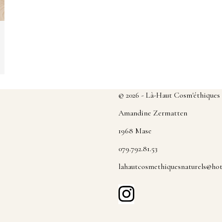
© 2026 - Là-Haut Cosm'éthiques
Amandine Zermatten
1968 Mase
079.792.81.53
lahautcosmethiquesnaturels@ho