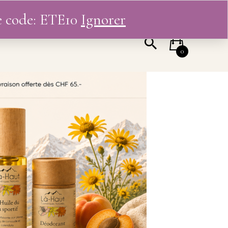
le code: ETE10
Ignorer
 COMPTE
0