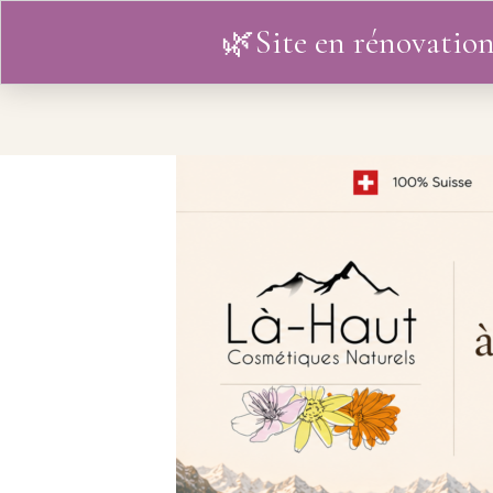
🌿Site en rénovation
ACCUEIL
L’HISTOIRE
BO