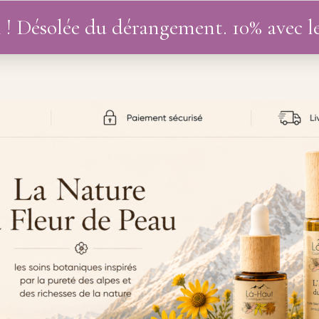
 ! Désolée du dérangement. 10% avec 
UTIQUE
DIVERS
BLOG
MON