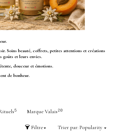
eur.
. Soins beauté, coffrets, petites attentions et créations
 goûts et leurs envies.
détente, douceur et émotions.
ment de bonheur.
Rituels
Marque Valais
5
20
Filtre
Trier par:
Popularity