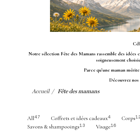
Cél
Notre sélection Fête des Mamans rassemble des idées cade
soigneusement choisies
Parce qu’une maman mérite de
Découvrez nos i
Accueil
Fête des mamans
All
Coffrets et idées cadeaux
Corps
47
4
1
Savons & shampooings
Visage
13
16