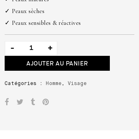
✓ Peaux sèches
✓ Peaux sensibles & réactives
quantité
de
Hydrolat
AJOUTER AU PANIER
d'Edelweiss
Catégories :
Homme
,
Visage