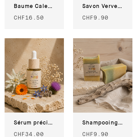
Baume Calendula
Savon Verveine
CHF
16.50
CHF
9.90
Sérum précieux Edelweiss
Shampooing ortie et bière du Valais
CHF
34.00
CHF
9.90