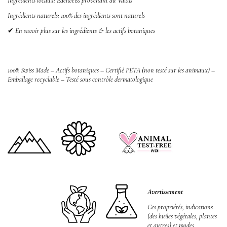
Ingrédients locaux:
Edelweiss provenant du Valais
Ingrédients naturels: 100% des ingrédients sont naturels
✔
En savoir plus sur les ingrédients & les actifs botaniques
100% Swiss Made – Actifs botaniques –
Certifié PETA (non testé sur les animaux) –
Emballage recyclable – T
esté sous contrôle dermatologique
Avertissement
Ces propriétés, indications
(des huiles végétales, plantes
et autres) et modes