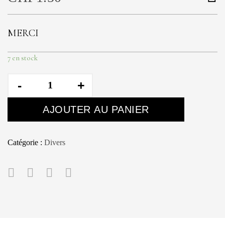
MERCI
7 en stock
quantité
de
Carte
AJOUTER AU PANIER
Merci
Catégorie :
Divers