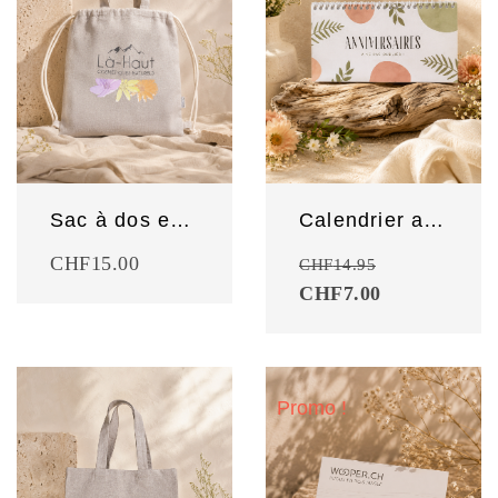
Sac à dos en coton recyclé
Calendrier anniversaires
CHF
15.00
CHF
14.95
CHF
7.00
Promo !