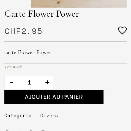
Carte Flower Power
CHF
2.95
carte Flower Power
5 en stock
quantité
de
Carte
AJOUTER AU PANIER
Flower
Power
Catégorie :
Divers