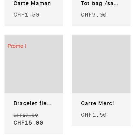
Carte Maman
Tot bag /sac shopping en coton recyclé
CHF
1.50
CHF
9.00
Promo !
Bracelet fleurs en bois
Carte Merci
CHF
1.50
CHF
27.00
CHF
15.00