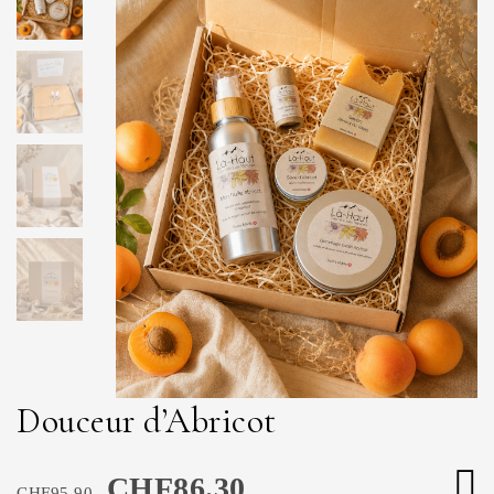
Douceur d’Abricot
CHF
86.30
CHF
95.90