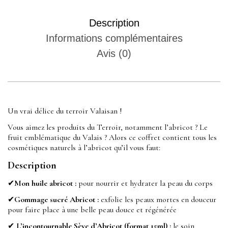
Description
Informations complémentaires
Avis (0)
Un vrai délice du terroir Valaisan !
Vous aimez les produits du Terroir, notamment l’abricot ? Le
fruit emblématique du
Valais
? Alors ce coffret contient tous les
cosmétiques naturels à l’abricot qu’il vous faut:
Description
✔
Mon huile abricot
:
pour nourrir et hydrater la peau du corps
✔
Gommage sucré Abricot
:
exfolie les peaux mortes en douceur
pour faire place à une belle peau douce et régénérée
✔
L’incontournable Sève d’Abricot (format 15ml)
:
le soin