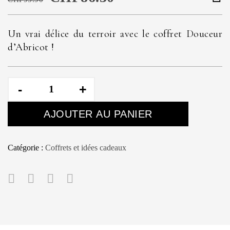
Un vrai délice du terroir avec le coffret Douceur
d’Abricot !
quantité
de
Douceur
AJOUTER AU PANIER
d'Abricot
Catégorie :
Coffrets et idées cadeaux