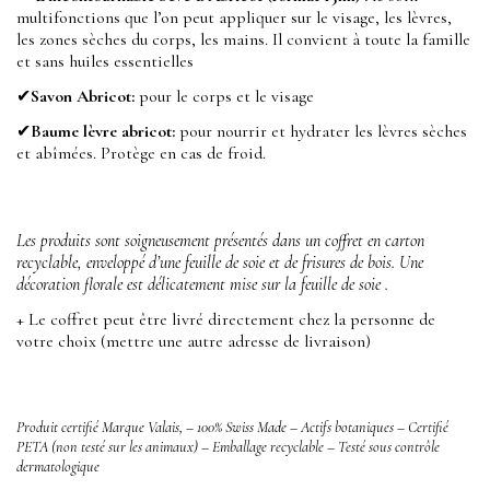
multifonctions que l’on peut appliquer sur le visage, les lèvres,
les zones sèches du corps, les mains. Il convient à toute la famille
et sans huiles essentielles
✔
Savon Abricot
:
pour le corps et le visage
✔
Baume lèvre abricot:
pour nourrir et hydrater les lèvres sèches
et abîmées. Protège en cas de froid.
Les produits sont soigneusement présentés dans un coffret en carton
recyclable, enveloppé d’une feuille de soie et de frisures de bois. Une
décoration florale est délicatement mise sur la feuille de soie .
+ Le coffret peut être livré directement chez la personne de
votre choix (mettre une autre adresse de livraison)
Produit certifié Marque Valais
, –
100% Swiss Made – Actifs botaniques –
Certifié
PETA (non testé sur les animaux) –
Emballage recyclable – T
esté sous contrôle
dermatologique