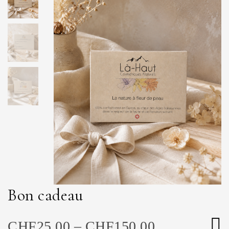
Bon cadeau
CHF
25.00
–
CHF
150.00