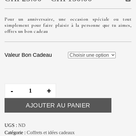
Pour un anniversaire, une occasion spéciale ou tout
simplement pour faire plaisir à la personne que tu aimes,
offres un bon cadeau
Valeur Bon Cadeau
quantité
de
Bon
AJOUTER AU PANIER
cadeau
UGS :
ND
Catégorie :
Coffrets et idées cadeaux