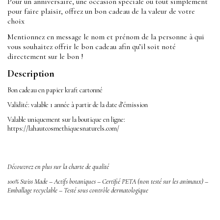
Pour un anniversaire, une occasion spéciale ou tout simplement
pour faire plaisir, offrez un bon cadeau de la valeur de votre
choix
Mentionnez en message le nom et prénom de la personne à qui
vous souhaitez offrir le bon cadeau afin qu’il soit noté
directement sur le bon !
Description
Bon cadeau en papier kraft cartonné
Validité: valable 1 année à partir de la date d’émission
Valable uniquement sur la boutique en ligne:
https://lahautcosmethiquesnaturels.com/
Découvrez en plus sur la charte de qualité
100% Swiss Made – Actifs botaniques –
Certifié PETA (non testé sur les animaux) –
Emballage recyclable – T
esté sous contrôle dermatologique