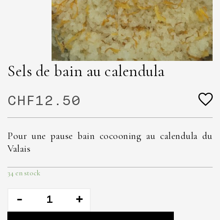
Sels de bain au calendula
CHF
12.50
Pour une pause bain cocooning au calendula du
Valais
34 en stock
quantité
de
Sels