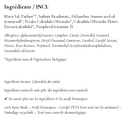
Ingrédients / INCI:
Maris Sal, Parfum**, Sodium Bicarbonate, Helianthus Annuus seed oil
(tournesol)*, Petales Calendula Officinalis*, Calendula Officinalis Flower
Extract(calendula)*, Tocopherol (vitamine E)
Allergènes: alpha-isomethyl ionone, Camphor, Citral, Citronellol, Geraniol,
Hexamethylindanopyran, Hexyl Cinnamal, Limonene, Linalool, Linalyl Acetate,
Pinene, Rose Ketones, Terpineol, Tetramethyl Acetyloctahydronaphthalenes,
Lavandula oil/extract
*Ingrédients issus de l’agriculture biologique.
Ingrédients locaux:
Calendula du valais
Ingrédients naturels: min 98% des ingrédients sont naturels
✔
En savoir plus sur les ingrédients & les actifs botaniques
100% Swiss Made – Actifs botaniques –
Certifié PETA (non testé sur les animaux) –
Emballage recyclable – T
esté sous contrôle dermatologique