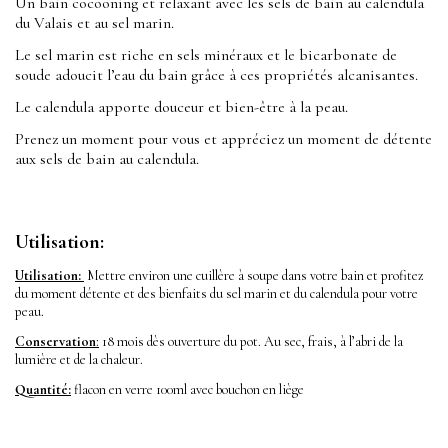
Un bain cocooning et relaxant avec les sels de bain au calendula
du Valais et au sel marin.
Le sel marin est riche en sels minéraux et le bicarbonate de
soude adoucit l’eau du bain grâce à ces propriétés alcanisantes.
Le calendula apporte douceur et bien-être à la peau.
Prenez un moment pour vous et appréciez un moment de détente
aux sels de bain au calendula.
Utilisation:
Utilisation:
Mettre environ une cuillère à soupe dans votre bain et profitez
du moment détente et des bienfaits du sel marin et du calendula pour votre
peau.
Conservation
:
18 mois dès ouverture du pot. Au sec, frais, à l’abri de la
lumière et de la chaleur.
Quantité:
flacon en verre 100ml avec bouchon en liège