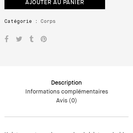
AJOUTER AU PANIER
de
bain
au
Catégorie :
Corps
calendula
Description
Informations complémentaires
Avis (0)