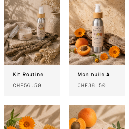
Kit Routine soin du corps
Mon huile Abricot
CHF
56.50
CHF
38.50