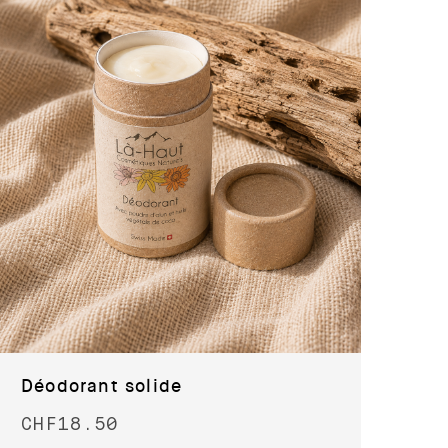
Déodorant solide
CHF
18.50