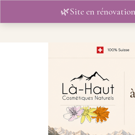
🌿Site en rénovation
ACCUEIL
L’HISTOIRE
BO