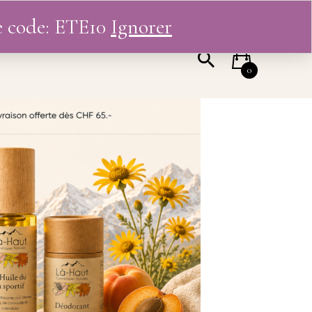
le code: ETE10
Ignorer
 COMPTE
0