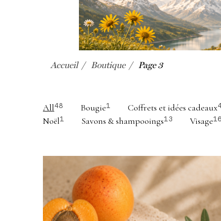
Accueil
Boutique
Page 3
All
Bougie
Coffrets et idées cadeaux
48
1
Noël
Savons & shampooings
Visage
1
13
1