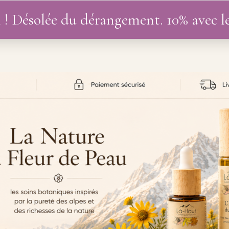
 ! Désolée du dérangement. 10% avec 
UTIQUE
DIVERS
BLOG
MON