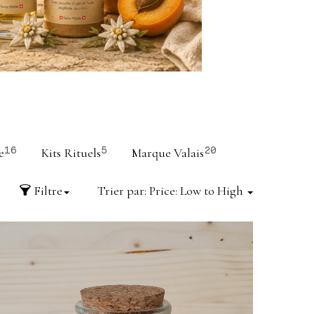
e
Kits Rituels
Marque Valais
16
5
20
Filtre
Trier par:
Price: Low to High