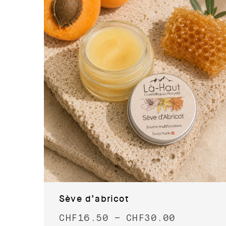
Sève d’abricot
CHF
16.50
–
CHF
30.00