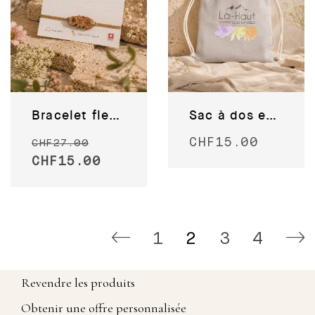
Bracelet fleurs en bois
Sac à dos en coton recyclé
CHF
15.00
CHF
27.00
CHF
15.00
1
2
3
4
Revendre les produits
Obtenir une offre personnalisée