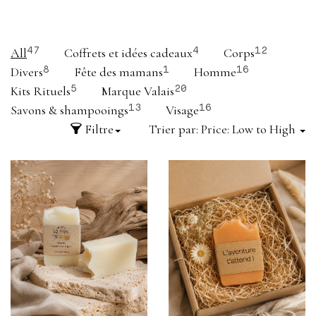
All
Coffrets et idées cadeaux
Corps
47
4
12
Divers
Fête des mamans
Homme
8
1
16
Kits Rituels
Marque Valais
5
20
Savons & shampooings
Visage
13
16
Filtre
Trier par:
Price: Low to High