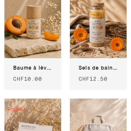
Baume à lèvre Abricot
Sels de bain au calendula
CHF
10.00
CHF
12.50
Promo !