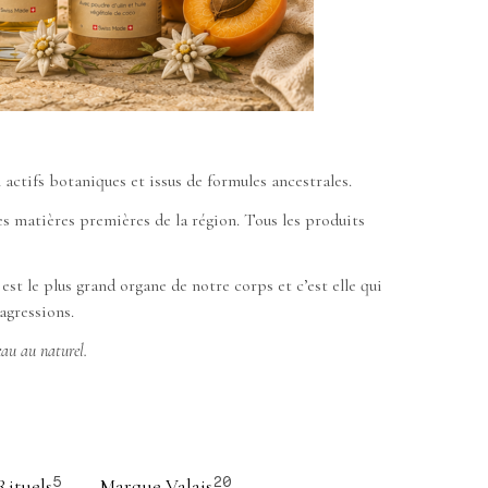
actifs botaniques et issus de formules ancestrales.
des matières premières de la région. Tous les produits
t le plus grand organe de notre corps et c’est elle qui
agressions.
au au naturel.
Rituels
Marque Valais
5
20