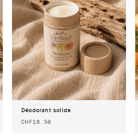
Déodorant solide
CHF
18.50