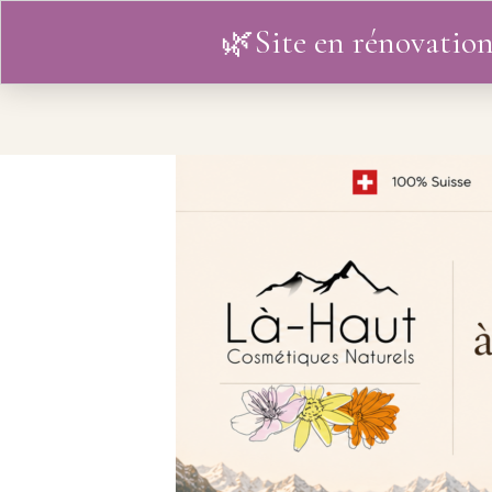
🌿Site en rénovation
ACCUEIL
L’HISTOIRE
BO