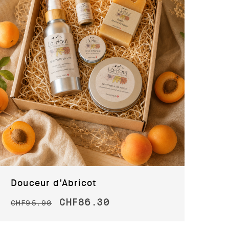
Douceur d’Abricot
CHF
86.30
CHF
95.90