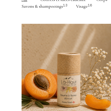
Savons & shampooings
Visage
13
16