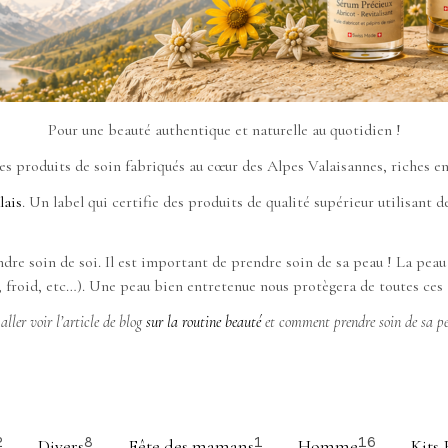
Pour une beauté authentique et naturelle au quotidien !
es produits de soin fabriqués au cœur des Alpes Valaisannes, riches en 
lais
. Un label qui certifie des produits de qualité supérieur utilisant 
soin de soi. Il est important de prendre soin de sa peau ! La peau es
, froid, etc…). Une peau bien entretenue nous protègera de toutes ces 
ller voir l’article de blog
sur la routine beauté
et comment prendre soin de sa pe
Divers
Fête des mamans
Homme
Kits 
2
8
1
16