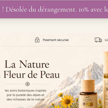
 ! Désolée du dérangement. 10% avec 
UTIQUE
DIVERS
BLOG
MON