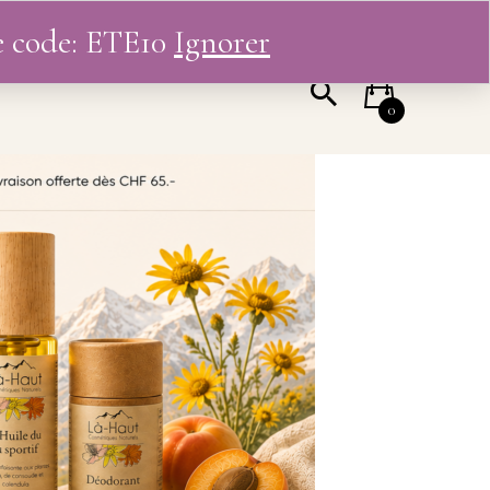
le code: ETE10
Ignorer
 COMPTE
0