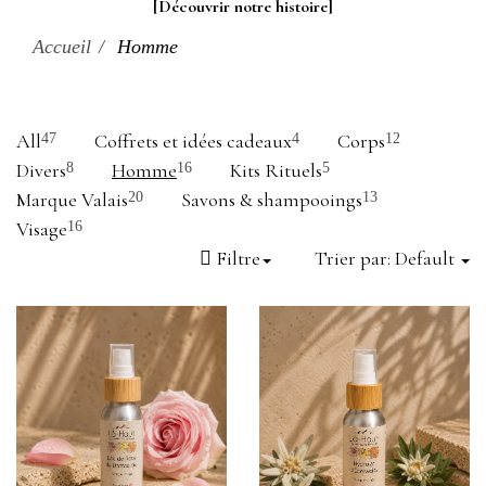
[Découvrir notre histoire]
Accueil
Homme
All
Coffrets et idées cadeaux
Corps
47
4
12
Divers
Homme
Kits Rituels
8
16
5
Marque Valais
Savons & shampooings
20
13
Visage
16
Filtre
Trier par:
Default