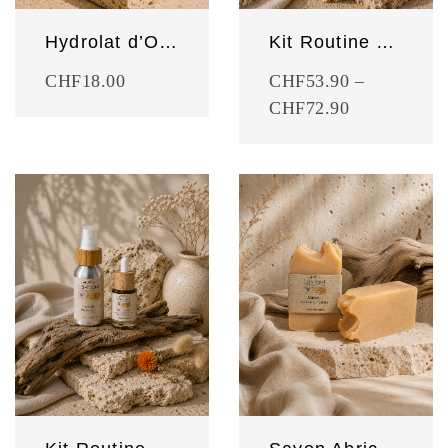
Hydrolat d’Ortie
Kit Routine sportive
CHF
18.00
CHF
53.90
–
CHF
72.90