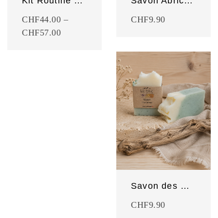
Kit Routine visage – simple
Savon Abricot du Valais
CHF
44.00
–
CHF
9.90
CHF
57.00
Savon des Cimes
CHF
9.90