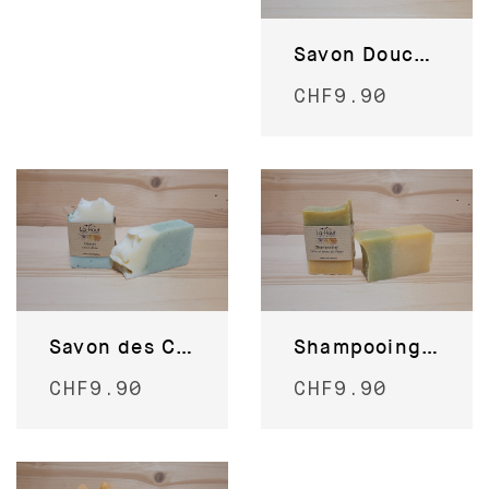
Savon Douceur Fleurie
CHF
9.90
Savon des Cimes
Shampooing ortie et bière du Valais
CHF
9.90
CHF
9.90