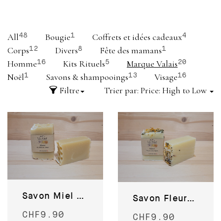
All
Bougie
Coffrets et idées cadeaux
48
1
4
Corps
Divers
Fête des mamans
12
8
1
Homme
Kits Rituels
Marque Valais
16
5
20
Noël
Savons & shampooings
Visage
1
13
16
Filtre
Trier par:
Price: High to Low
Savon Miel du Valais
Savon Fleurs des Alpes
CHF
9.90
CHF
9.90