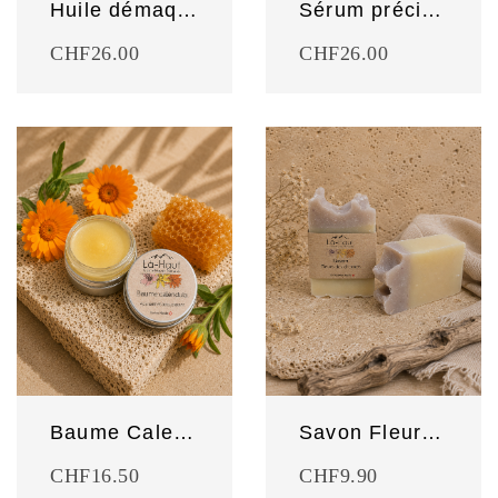
Huile démaquillante
Sérum précieux Abricot et Pépins de raisin
CHF
26.00
CHF
26.00
Baume Calendula
Savon Fleurs des champs
CHF
16.50
CHF
9.90