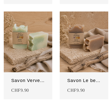
Savon Verveine
Savon Le beau gosse
CHF
9.90
CHF
9.90