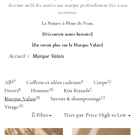
devenue au fil des années une marque profondément liée à son
territoire.
La Nature à Fleur de Peau.
[Découvrir notre histoire]
[En savoir plus sur la Marque Valais]
Accueil
Marque Valais
All
Coffrets et idées cadeaux
Corps
47
4
12
Divers
Homme
Kits Rituels
8
16
5
Marque Valais
Savons & shampooings
20
13
Visage
16
Filtre
Trier par:
Price: High to Low