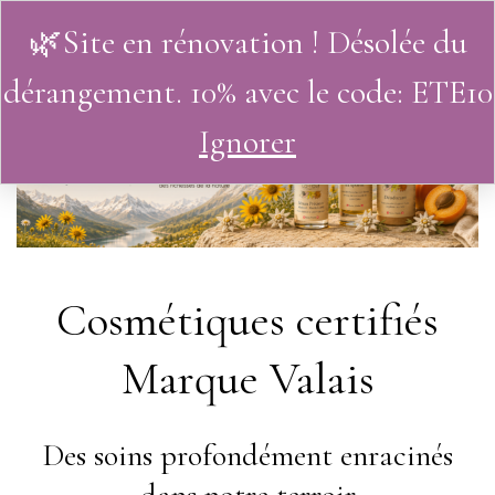
🌿Site en rénovation ! Désolée du
0
dérangement. 10% avec le code: ETE10
Ignorer
Cosmétiques certifiés
Marque Valais
Des soins profondément enracinés