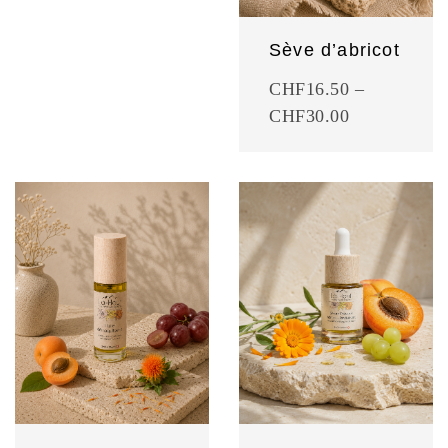
Sève d’abricot
CHF
16.50
–
CHF
30.00