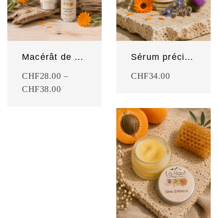
Macérât de calendula
Sérum précieux Edelweiss
CHF
28.00
–
CHF
34.00
CHF
38.00