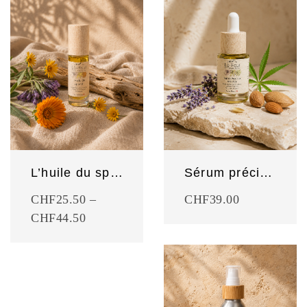
L’huile du sportif
Sérum précieux anti-âge
CHF
25.50
–
CHF
39.00
CHF
44.50