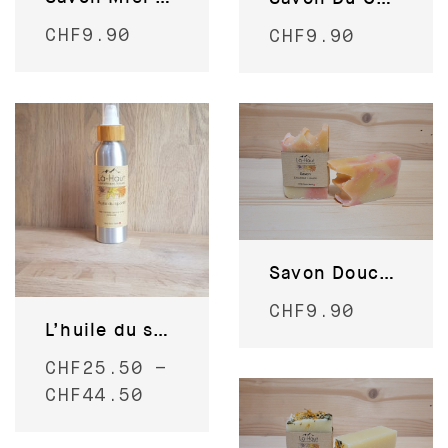
CHF
9.90
CHF
9.90
Savon Douceur Fleurie
CHF
9.90
L’huile du sportif
CHF
25.50
–
CHF
44.50