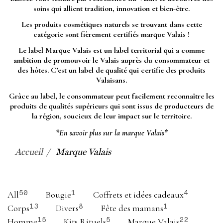
soins qui allient tradition, innovation et bien-être.
Les produits cosmétiques naturels se trouvant dans cette
catégorie sont fièrement certifiés marque Valais !
Le label Marque Valais est un label territorial qui a comme
ambition de promouvoir le Valais auprès du consommateur et
des hôtes. C’est un label de qualité qui certifie des produits
Valaisans.
Grâce au label, le consommateur peut facilement reconnaître les
produits de qualités supérieurs qui sont issus de producteurs de
la région, soucieux de leur impact sur le territoire.
*En savoir plus sur la marque Valais*
Accueil
Marque Valais
All
Bougie
Coffrets et idées cadeaux
50
1
4
Corps
Divers
Fête des mamans
13
8
1
Homme
Kits Rituels
Marque Valais
15
5
22