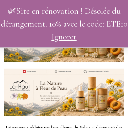
🌿Site en rénovation ! Désolée du
0
dérangement. 10% avec le code: ETE10
Ignorer
Laissez-vous séduire par l’excellence du Valais et découvrez des