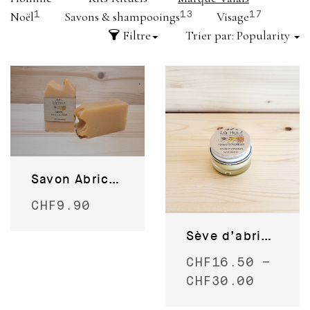
Noël
Savons & shampooings
Visage
1
13
17
Filtre
Trier par:
Popularity
Savon Abricot du Valais
CHF
9.90
Sève d’abricot
CHF
16.50
–
CHF
30.00