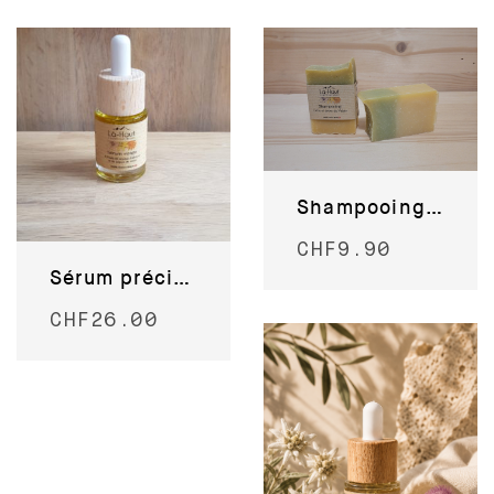
Shampooing ortie et bière du Valais
CHF
9.90
Sérum précieux Abricot et Pépins de raisin
CHF
26.00