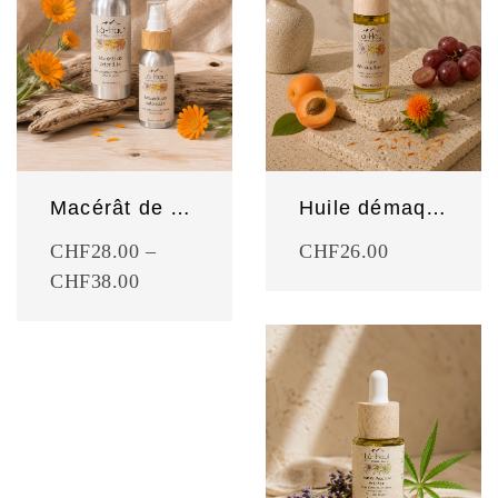
Macérât de calendula
Huile démaquillante
CHF
28.00
–
CHF
26.00
CHF
38.00