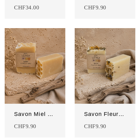
CHF
34.00
CHF
9.90
Savon Miel du Valais
Savon Fleurs des Alpes
CHF
9.90
CHF
9.90