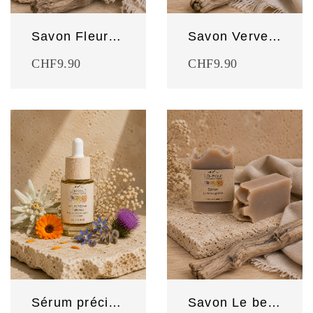
Savon Fleurs des champs
Savon Verveine
CHF
9.90
CHF
9.90
Sérum précieux Edelweiss
Savon Le beau gosse