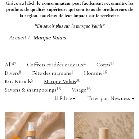
Grâce au label, le consommateur peut facilement reconnaître les
produits de qualités supérieurs qui sont issus de producteurs de
la région, soucieux de leur impact sur le territoire.
*En savoir plus sur la marque Valais*
Accueil
Marque Valais
All
Coffrets et idées cadeaux
Corps
47
4
12
Divers
Fête des mamans
Homme
8
1
16
Kits Rituels
Marque Valais
5
20
Savons & shampooings
Visage
13
16
Filtre
Trier par:
Newness