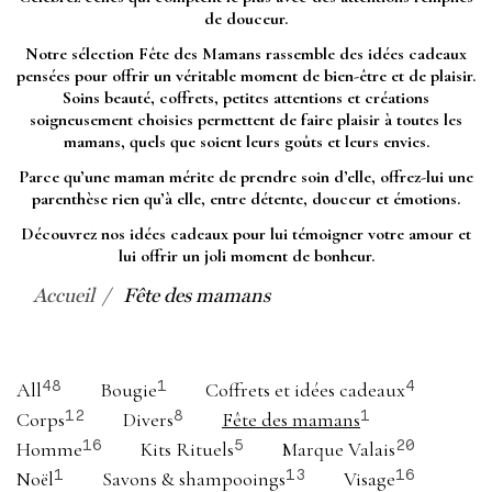
de douceur.
Notre sélection Fête des Mamans rassemble des idées cadeaux
pensées pour offrir un véritable moment de bien-être et de plaisir.
Soins beauté, coffrets, petites attentions et créations
soigneusement choisies permettent de faire plaisir à toutes les
mamans, quels que soient leurs goûts et leurs envies.
Parce qu’une maman mérite de prendre soin d’elle, offrez-lui une
parenthèse rien qu’à elle, entre détente, douceur et émotions.
Découvrez nos idées cadeaux pour lui témoigner votre amour et
lui offrir un joli moment de bonheur.
Accueil
Fête des mamans
All
Bougie
Coffrets et idées cadeaux
48
1
4
Corps
Divers
Fête des mamans
12
8
1
Homme
Kits Rituels
Marque Valais
16
5
20
Noël
Savons & shampooings
Visage
1
13
16