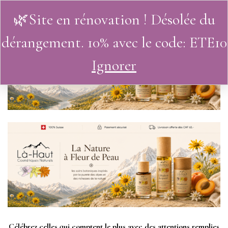
🌿Site en rénovation ! Désolée du
0
dérangement. 10% avec le code: ETE10
Ignorer
Célébrez celles qui comptent le plus avec des attentions remplies