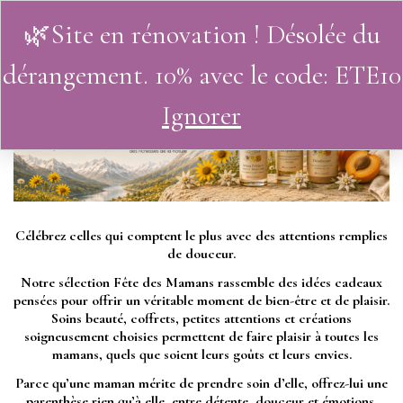
🌿Site en rénovation ! Désolée du
0
dérangement. 10% avec le code: ETE10
Ignorer
Célébrez celles qui comptent le plus avec des attentions remplies
de douceur.
Notre sélection Fête des Mamans rassemble des idées cadeaux
pensées pour offrir un véritable moment de bien-être et de plaisir.
Soins beauté, coffrets, petites attentions et créations
soigneusement choisies permettent de faire plaisir à toutes les
mamans, quels que soient leurs goûts et leurs envies.
Parce qu’une maman mérite de prendre soin d’elle, offrez-lui une
parenthèse rien qu’à elle, entre détente, douceur et émotions.