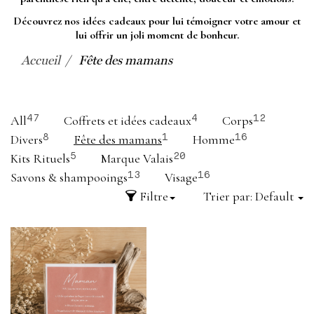
Découvrez nos idées cadeaux pour lui témoigner votre amour et
lui offrir un joli moment de bonheur.
Accueil
Fête des mamans
All
Coffrets et idées cadeaux
Corps
47
4
12
Divers
Fête des mamans
Homme
8
1
16
Kits Rituels
Marque Valais
5
20
Savons & shampooings
Visage
13
16
Filtre
Trier par:
Default