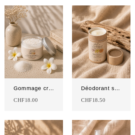
Gommage crémeux Monoï
Déodorant solide
CHF
18.00
CHF
18.50