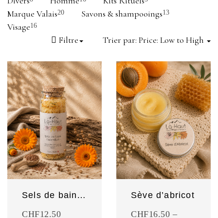
Divers
Homme
Kits Rituels
Marque Valais
Savons & shampooings
20
13
Visage
16
Filtre
Trier par:
Price: Low to High
Sels de bain au calendula
Sève d’abricot
CHF
12.50
CHF
16.50
–