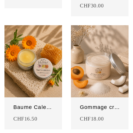
CHF
30.00
Baume Calendula
Gommage crémeux abricot
CHF
16.50
CHF
18.00