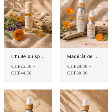
L’huile du sportif
Macérât de calendula
CHF
25.50
–
CHF
28.00
–
CHF
44.50
CHF
38.00